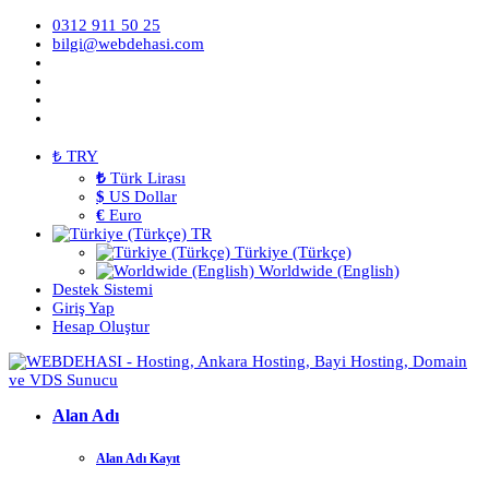
0312 911 50 25
bilgi@webdehasi.com
₺ TRY
₺
Türk Lirası
$
US Dollar
€
Euro
TR
Türkiye (Türkçe)
Worldwide (English)
Destek Sistemi
Giriş Yap
Hesap Oluştur
Alan Adı
Alan Adı Kayıt