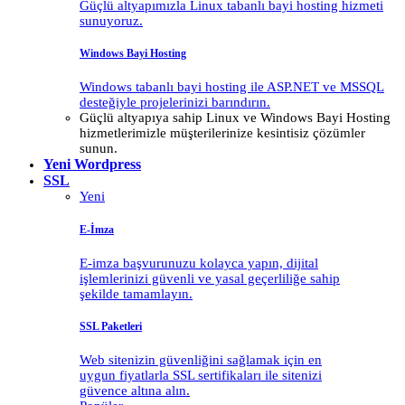
Güçlü altyapımızla Linux tabanlı bayi hosting hizmeti
sunuyoruz.
Windows Bayi Hosting
Windows tabanlı bayi hosting ile ASP.NET ve MSSQL
desteğiyle projelerinizi barındırın.
Güçlü altyapıya sahip Linux ve Windows Bayi Hosting
hizmetlerimizle müşterilerinize kesintisiz çözümler
sunun.
Yeni
Wordpress
SSL
Yeni
E-İmza
E-imza başvurunuzu kolayca yapın, dijital
işlemlerinizi güvenli ve yasal geçerliliğe sahip
şekilde tamamlayın.
SSL Paketleri
Web sitenizin güvenliğini sağlamak için en
uygun fiyatlarla SSL sertifikaları ile sitenizi
güvence altına alın.