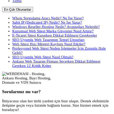
Tümü
En Çok Okunanlar
Whois Sorgulama Aracı Nedir? Ne İşe Yarar?
Sabit IP (Dedicated IP) Nedir? Ne İşe Yarar?
Windows Reseller Hosting Nedir? Avantajları Nelerdir?
Kurumsal Web Sitesi Marka Güvenini Nasıl Artırır?
E-Ticaret Sitesi Kurarken Dikkat Edilmesi Gerekenler
SEO Uyumlu Web Tasarımın Temel Unsurları
Web Sitesi Hızı Müşteri Kaybını Nasıl Etkiler?
Profesyonel Web Sitesi Neden İşletmeler İçin Zorunlu Hale
Geldi?
SEO Uyumlu Web Sitesi Nasıl Olmalı?
Ankara Web Tasarım Firması Seçerken Dikkat Edilmesi
Gereken 12 Kritik Kriter
Sorularınız mı var?
İhtiyacınız olan her türlü yardım için bize ulaşın. Destek ekibimizle
iletişime geçin veya bizimle bağlantı kurun. Size hizmet etmek için
buradayız!