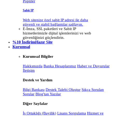
Popüler
Sabit IP
Web sitenize özel sabit IP adresi ile daha
güvenli ve stabil bağlantılar sağlayın.
E-İmza, SSL paketleri ve Sabit IP
hizmetlerimizle dijital işlemlerinizi ve web
güvenliğinizi güçlendirin.
%10 İndirim
Hazır Site
Kurumsal
Kurumsal Bilgiler
Hakkımızda
Banka Hesaplarımız
Haber ve Duyurular
İletişim
Destek ve Yardım
Bilgi Bankası
Destek Talebi Oluştur
Sıkça Sorulan
Sorular
Blog'tan Yazılar
Diğer Sayfalar
İş Ortaklığı (Bayilik)
Lisans Sorgulama
Hizmet ve