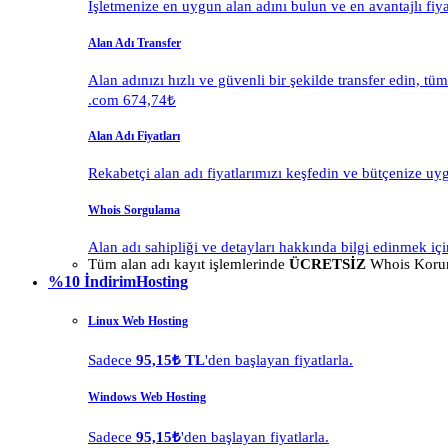
İşletmenize en uygun alan adını bulun ve en avantajlı fiy
Alan Adı Transfer
Alan adınızı hızlı ve güvenli bir şekilde transfer edin, tü
.com 674,74₺
Alan Adı Fiyatları
Rekabetçi alan adı fiyatlarımızı keşfedin ve bütçenize uy
Whois Sorgulama
Alan adı sahipliği ve detayları hakkında bilgi edinmek içi
Tüm alan adı kayıt işlemlerinde
ÜCRETSİZ
Whois Korum
%10 İndirim
Hosting
Linux Web Hosting
Sadece
95,15₺ TL
'den başlayan fiyatlarla.
Windows Web Hosting
Sadece
95,15₺
'den başlayan fiyatlarla.