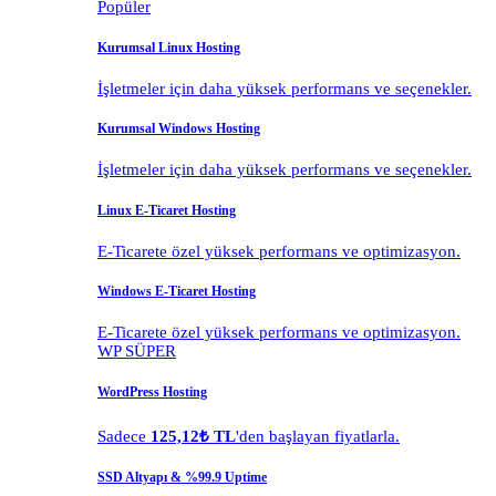
Popüler
Kurumsal Linux Hosting
İşletmeler için daha yüksek performans ve seçenekler.
Kurumsal Windows Hosting
İşletmeler için daha yüksek performans ve seçenekler.
Linux E-Ticaret Hosting
E-Ticarete özel yüksek performans ve optimizasyon.
Windows E-Ticaret Hosting
E-Ticarete özel yüksek performans ve optimizasyon.
WP SÜPER
WordPress Hosting
Sadece
125,12₺ TL
'den başlayan fiyatlarla.
SSD Altyapı & %99.9 Uptime