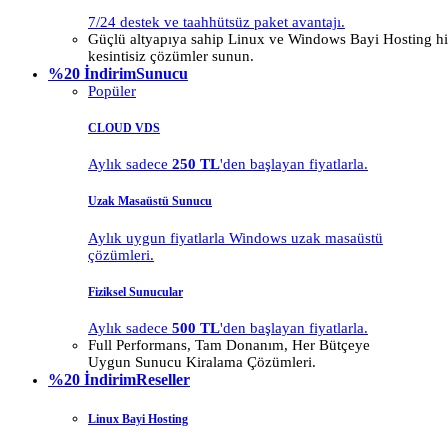
7/24 destek ve taahhütsüz paket avantajı.
Güçlü altyapıya sahip Linux ve Windows Bayi Hosting hiz
kesintisiz çözümler sunun.
%20 İndirim
Sunucu
Popüler
CLOUD VDS
Aylık sadece
250 TL
'den başlayan fiyatlarla.
Uzak Masaüstü Sunucu
Aylık uygun fiyatlarla Windows uzak masaüstü
çözümleri.
Fiziksel Sunucular
Aylık sadece
500 TL
'den başlayan fiyatlarla.
Full Performans, Tam Donanım, Her Bütçeye
Uygun Sunucu Kiralama Çözümleri.
%20 İndirim
Reseller
Linux Bayi Hosting