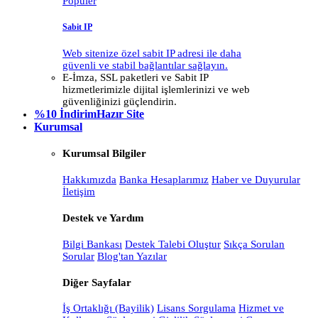
Popüler
Sabit IP
Web sitenize özel sabit IP adresi ile daha
güvenli ve stabil bağlantılar sağlayın.
E-İmza, SSL paketleri ve Sabit IP
hizmetlerimizle dijital işlemlerinizi ve web
güvenliğinizi güçlendirin.
%10 İndirim
Hazır Site
Kurumsal
Kurumsal Bilgiler
Hakkımızda
Banka Hesaplarımız
Haber ve Duyurular
İletişim
Destek ve Yardım
Bilgi Bankası
Destek Talebi Oluştur
Sıkça Sorulan
Sorular
Blog'tan Yazılar
Diğer Sayfalar
İş Ortaklığı (Bayilik)
Lisans Sorgulama
Hizmet ve