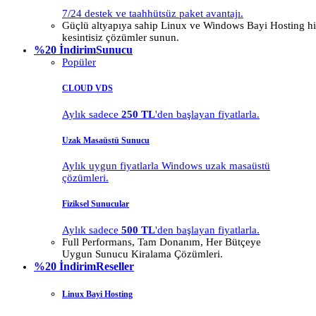
7/24 destek ve taahhütsüz paket avantajı.
Güçlü altyapıya sahip Linux ve Windows Bayi Hosting hiz
kesintisiz çözümler sunun.
%20 İndirim
Sunucu
Popüler
CLOUD VDS
Aylık sadece
250 TL
'den başlayan fiyatlarla.
Uzak Masaüstü Sunucu
Aylık uygun fiyatlarla Windows uzak masaüstü
çözümleri.
Fiziksel Sunucular
Aylık sadece
500 TL
'den başlayan fiyatlarla.
Full Performans, Tam Donanım, Her Bütçeye
Uygun Sunucu Kiralama Çözümleri.
%20 İndirim
Reseller
Linux Bayi Hosting