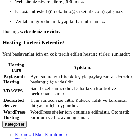
Web siteniz ziyaretçilere görünmez.
E-posta adresleri (örnek:
info@sirketiniz.com
) çalışmaz.
Veritabanı gibi dinamik yapılar barındırılamaz.
Hosting,
web sitenizin evidir
.
Hosting Türleri Nelerdir?
Yeni başlayanlar için en çok tercih edilen hosting türleri şunlardır:
Hosting
Açıklama
Türü
Paylaşımlı
Aynı sunucuyu birçok kişiyle paylaşırsınız. Ucuzdur,
Hosting
başlangıç için idealdir.
Sanal özel sunucudur. Daha fazla kontrol ve
VDS/VPS
performans sunar.
Dedicated
Tüm sunucu size aittir. Yüksek trafik ve kurumsal
Server
ihtiyaçlar için uygundur.
WordPress
WordPress siteler için optimize edilmiştir. Otomatik
Hosting
kurulum ve hız avantajı sunar.
Kategoriler
Kurumsal Mail Kurulumları