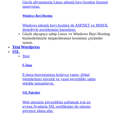
Güçlü altyapımızla Linux tabanlı bayi hosting hizmeti
sunuyoruz.
Windows Bayi Hosting
Windows tabanlı bayi hosting ile ASP.NET ve MSSQL
desteğiyle projelerinizi barındırın.
Güçlü altyapıya sahip Linux ve Windows Bayi Hosting
hizmetlerimizle müşterilerinize kesintisiz çözümler
sunun.
Yeni
Wordpress
SSL
Yeni
E-İmza
E-imza başvurunuzu kolayca yapın, dijital
işlemlerinizi güvenli ve yasal geçerliliğe sahip
şekilde tamamlayın.
SSL Paketleri
Web sitenizin güvenliğini sağlamak için en
uygun fiyatlarla SSL sertifikaları ile sitenizi
güvence altına alın.