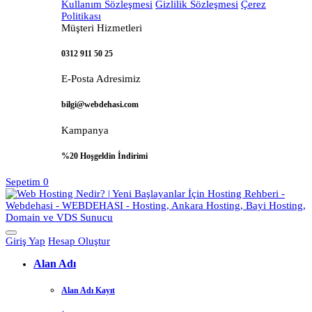
Kullanım Sözleşmesi
Gizlilik Sözleşmesi
Çerez
Politikası
Müşteri Hizmetleri
0312 911 50 25
E-Posta Adresimiz
bilgi@webdehasi.com
Kampanya
%20 Hoşgeldin İndirimi
Sepetim
0
Giriş Yap
Hesap Oluştur
Alan Adı
Alan Adı Kayıt