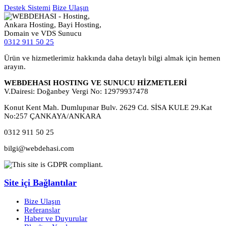
Destek Sistemi
Bize Ulaşın
0312 911 50 25
Ürün ve hizmetlerimiz hakkında daha detaylı bilgi almak için hemen
arayın.
WEBDEHASI HOSTING VE SUNUCU HİZMETLERİ
V.Dairesi: Doğanbey Vergi No: 12979937478
Konut Kent Mah. Dumlupınar Bulv. 2629 Cd. SİSA KULE 29.Kat
No:257 ÇANKAYA/ANKARA
0312 911 50 25
bilgi@webdehasi.com
Site içi Bağlantılar
Bize Ulaşın
Referanslar
Haber ve Duyurular