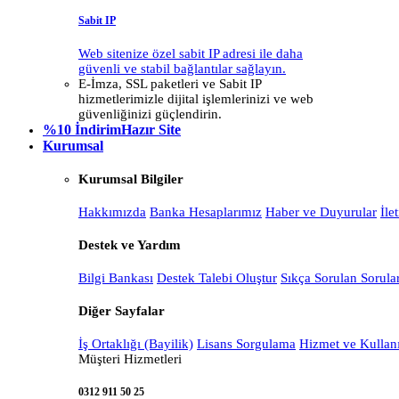
Sabit IP
Web sitenize özel sabit IP adresi ile daha
güvenli ve stabil bağlantılar sağlayın.
E-İmza, SSL paketleri ve Sabit IP
hizmetlerimizle dijital işlemlerinizi ve web
güvenliğinizi güçlendirin.
%10 İndirim
Hazır Site
Kurumsal
Kurumsal Bilgiler
Hakkımızda
Banka Hesaplarımız
Haber ve Duyurular
İle
Destek ve Yardım
Bilgi Bankası
Destek Talebi Oluştur
Sıkça Sorulan Sorula
Diğer Sayfalar
İş Ortaklığı (Bayilik)
Lisans Sorgulama
Hizmet ve Kullan
Müşteri Hizmetleri
0312 911 50 25