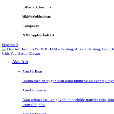
E-Posta Adresimiz
bilgi@webdehasi.com
Kampanya
%20 Hoşgeldin İndirimi
Sepetim
0
Giriş Yap
Hesap Oluştur
Alan Adı
Alan Adı Kayıt
İşletmenize en uygun alan adını bulun ve en avantajlı fiy
Alan Adı Transfer
Alan adınızı hızlı ve güvenli bir şekilde transfer edin, tü
.com 676,35₺