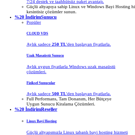
7/24 destek ve taahhütsüz paket avantajı.
Güçlü altyapıya sahip Linux ve Windows Bayi Hosting hiz
kesintisiz çözümler sunun.
%20 İndirim
Sunucu
Popüler
CLOUD VDS
Aylık sadece
250 TL
'den başlayan fiyatlarla.
Uzak Masaüstü Sunucu
Aylık uygun fiyatlarla Windows uzak masaüstü
çözümleri.
Fiziksel Sunucular
Aylık sadece
500 TL
'den başlayan fiyatlarla.
Full Performans, Tam Donanım, Her Bütçeye
Uygun Sunucu Kiralama Çözümleri.
%20 İndirim
Reseller
Linux Bayi Hosting
Güçlü altyapımızla Linux tabanlı bayi hosting hizmeti