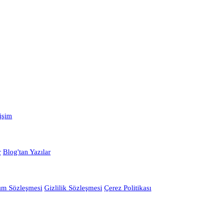
tişim
r
Blog'tan Yazılar
ım Sözleşmesi
Gizlilik Sözleşmesi
Çerez Politikası