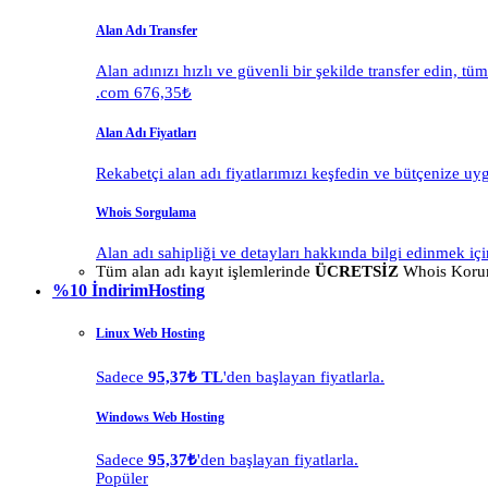
Alan Adı Transfer
Alan adınızı hızlı ve güvenli bir şekilde transfer edin, tü
.com 676,35₺
Alan Adı Fiyatları
Rekabetçi alan adı fiyatlarımızı keşfedin ve bütçenize uy
Whois Sorgulama
Alan adı sahipliği ve detayları hakkında bilgi edinmek içi
Tüm alan adı kayıt işlemlerinde
ÜCRETSİZ
Whois Korum
%10 İndirim
Hosting
Linux Web Hosting
Sadece
95,37₺ TL
'den başlayan fiyatlarla.
Windows Web Hosting
Sadece
95,37₺
'den başlayan fiyatlarla.
Popüler