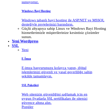
sunuyoruz.
Windows Bayi Hosting
Windows tabanlı bayi hosting ile ASP.NET ve MSSQL
desteğiyle projelerinizi barındırın.
Güçlü altyapıya sahip Linux ve Windows Bayi Hosting
hizmetlerimizle müşterilerinize kesintisiz çözümler
sunun.
Yeni
Wordpress
SSL
Yeni
E-İmza
E-imza başvurunuzu kolayca yapın, dijital
işlemlerinizi güvenli ve yasal geçerliliğe sahip
şekilde tamamlayın.
SSL Paketleri
Web sitenizin güvenliğini sağlamak için en
uygun fiyatlarla SSL sertifikaları ile sitenizi
güvence altına alın.
Popüler