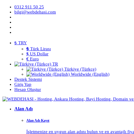
0312 911 50 25
bilgi@webdehasi.com
₺ TRY
₺
Türk Lirası
$
US Dollar
€
Euro
TR
Türkiye (Türkçe)
Worldwide (English)
Destek Sistemi
Giriş Yap
Hesap Oluştur
Alan Adı
Alan Adı Kayıt
İşletmenize en uygun alan adını bulun ve en avantajlı fiy