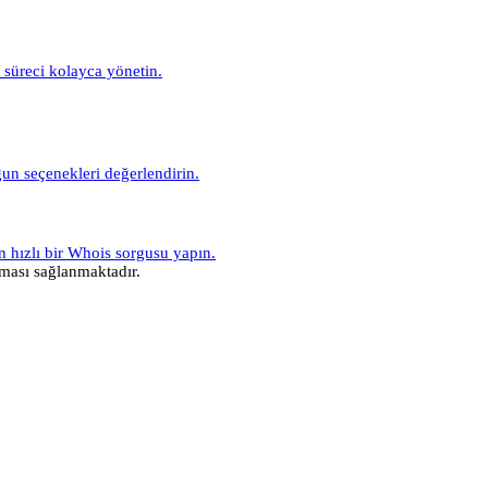
m süreci kolayca yönetin.
gun seçenekleri değerlendirin.
n hızlı bir Whois sorgusu yapın.
ası sağlanmaktadır.