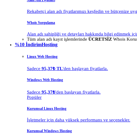
Alan Adı Fiyatları
Rekabetçi alan adı fiyatlarımızı keşfedin ve bütçenize uy
Whois Sorgulama
Alan adı sahipliği ve detayları hakkında bilgi edinmek içi
Tüm alan adı kayıt işlemlerinde
ÜCRETSİZ
Whois Korum
%10 İndirim
Hosting
Linux Web Hosting
Sadece
95,37₺ TL
'den başlayan fiyatlarla.
Windows Web Hosting
Sadece
95,37₺
'den başlayan fiyatlarla.
Popüler
Kurumsal Linux Hosting
İşletmeler için daha yüksek performans ve seçenekler.
Kurumsal Windows Hosting