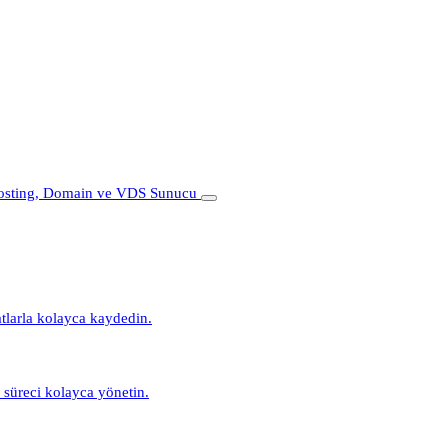
atlarla kolayca kaydedin.
m süreci kolayca yönetin.