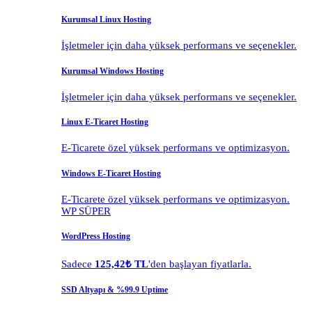
Kurumsal Linux Hosting
İşletmeler için daha yüksek performans ve seçenekler.
Kurumsal Windows Hosting
İşletmeler için daha yüksek performans ve seçenekler.
Linux E-Ticaret Hosting
E-Ticarete özel yüksek performans ve optimizasyon.
Windows E-Ticaret Hosting
E-Ticarete özel yüksek performans ve optimizasyon.
WP SÜPER
WordPress Hosting
Sadece
125,42₺ TL
'den başlayan fiyatlarla.
SSD Altyapı & %99.9 Uptime