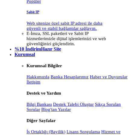
Popüler
Sabit IP
Web sitenize özel sabit IP adresi ile daha
güvenli ve stabil bağlantılar sağlayın.
E-İmza, SSL paketleri ve Sabit IP
hizmetlerimizle dijital işlemlerinizi ve web
güvenliğinizi güçlendirin.
%10 İndirim
Hazır Site
Kurumsal
Kurumsal Bilgiler
Hakkımızda
Banka Hesaplarımız
Haber ve Duyurular
İletişim
Destek ve Yardım
Bilgi Bankası
Destek Talebi Oluştur
Sıkça Sorulan
Sorular
Blog'tan Yazılar
Diğer Sayfalar
İş Ortaklığı (Bayilik)
Lisans Sorgulama
Hizmet ve