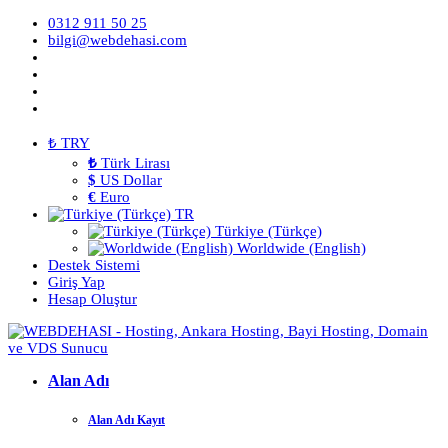
0312 911 50 25
bilgi@webdehasi.com
₺ TRY
₺
Türk Lirası
$
US Dollar
€
Euro
TR
Türkiye (Türkçe)
Worldwide (English)
Destek Sistemi
Giriş Yap
Hesap Oluştur
Alan Adı
Alan Adı Kayıt