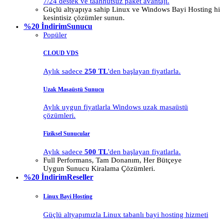
7/24 destek ve taahhütsüz paket avantajı.
Güçlü altyapıya sahip Linux ve Windows Bayi Hosting hiz
kesintisiz çözümler sunun.
%20 İndirim
Sunucu
Popüler
CLOUD VDS
Aylık sadece
250 TL
'den başlayan fiyatlarla.
Uzak Masaüstü Sunucu
Aylık uygun fiyatlarla Windows uzak masaüstü
çözümleri.
Fiziksel Sunucular
Aylık sadece
500 TL
'den başlayan fiyatlarla.
Full Performans, Tam Donanım, Her Bütçeye
Uygun Sunucu Kiralama Çözümleri.
%20 İndirim
Reseller
Linux Bayi Hosting
Güçlü altyapımızla Linux tabanlı bayi hosting hizmeti