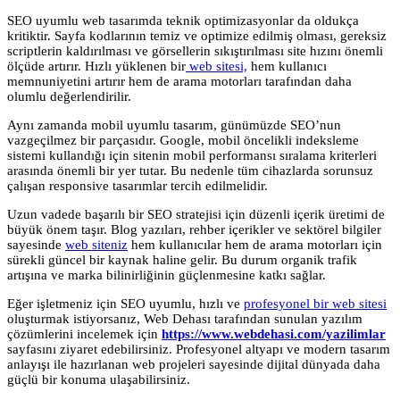
SEO uyumlu web tasarımda teknik optimizasyonlar da oldukça
kritiktir. Sayfa kodlarının temiz ve optimize edilmiş olması, gereksiz
scriptlerin kaldırılması ve görsellerin sıkıştırılması site hızını önemli
ölçüde artırır. Hızlı yüklenen bir
web sitesi,
hem kullanıcı
memnuniyetini artırır hem de arama motorları tarafından daha
olumlu değerlendirilir.
Aynı zamanda mobil uyumlu tasarım, günümüzde SEO’nun
vazgeçilmez bir parçasıdır. Google, mobil öncelikli indeksleme
sistemi kullandığı için sitenin mobil performansı sıralama kriterleri
arasında önemli bir yer tutar. Bu nedenle tüm cihazlarda sorunsuz
çalışan responsive tasarımlar tercih edilmelidir.
Uzun vadede başarılı bir SEO stratejisi için düzenli içerik üretimi de
büyük önem taşır. Blog yazıları, rehber içerikler ve sektörel bilgiler
sayesinde
web siteniz
hem kullanıcılar hem de arama motorları için
sürekli güncel bir kaynak haline gelir. Bu durum organik trafik
artışına ve marka bilinirliğinin güçlenmesine katkı sağlar.
Eğer işletmeniz için SEO uyumlu, hızlı ve
profesyonel bir web sitesi
oluşturmak istiyorsanız, Web Dehası tarafından sunulan yazılım
çözümlerini incelemek için
https://www.webdehasi.com/yazilimlar
sayfasını ziyaret edebilirsiniz. Profesyonel altyapı ve modern tasarım
anlayışı ile hazırlanan web projeleri sayesinde dijital dünyada daha
güçlü bir konuma ulaşabilirsiniz.