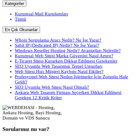
Kategoriler
Kurumsal Mail Kurulumları
Tümü
En Çok Okunanlar
Whois Sorgulama Aracı Nedir? Ne İşe Yarar?
Sabit IP (Dedicated IP) Nedir? Ne İşe Yarar?
Windows Reseller Hosting Nedir? Avantajları Nelerdir?
Kurumsal Web Sitesi Marka Güvenini Nasıl Artırır?
E-Ticaret Sitesi Kurarken Dikkat Edilmesi Gerekenler
SEO Uyumlu Web Tasarımın Temel Unsurları
Web Sitesi Hızı Müşteri Kaybını Nasıl Etkiler?
Profesyonel Web Sitesi Neden İşletmeler İçin Zorunlu Hale
Geldi?
SEO Uyumlu Web Sitesi Nasıl Olmalı?
Ankara Web Tasarım Firması Seçerken Dikkat Edilmesi
Gereken 12 Kritik Kriter
Sorularınız mı var?