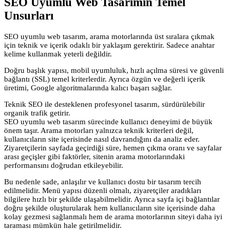
SEO Uyumlu Web Tasarımın Temel
Unsurları
SEO uyumlu web tasarım, arama motorlarında üst sıralara çıkmak
için teknik ve içerik odaklı bir yaklaşım gerektirir. Sadece anahtar
kelime kullanmak yeterli değildir.
Doğru başlık yapısı, mobil uyumluluk, hızlı açılma süresi ve güvenli
bağlantı (SSL) temel kriterlerdir. Ayrıca özgün ve değerli içerik
üretimi, Google algoritmalarında kalıcı başarı sağlar.
Teknik SEO ile desteklenen profesyonel tasarım, sürdürülebilir
organik trafik getirir.
SEO uyumlu web tasarım sürecinde kullanıcı deneyimi de büyük
önem taşır. Arama motorları yalnızca teknik kriterleri değil,
kullanıcıların site içerisinde nasıl davrandığını da analiz eder.
Ziyaretçilerin sayfada geçirdiği süre, hemen çıkma oranı ve sayfalar
arası geçişler gibi faktörler, sitenin arama motorlarındaki
performansını doğrudan etkileyebilir.
Bu nedenle sade, anlaşılır ve kullanıcı dostu bir tasarım tercih
edilmelidir. Menü yapısı düzenli olmalı, ziyaretçiler aradıkları
bilgilere hızlı bir şekilde ulaşabilmelidir. Ayrıca sayfa içi bağlantılar
doğru şekilde oluşturularak hem kullanıcıların site içerisinde daha
kolay gezmesi sağlanmalı hem de arama motorlarının siteyi daha iyi
taraması mümkün hale getirilmelidir.