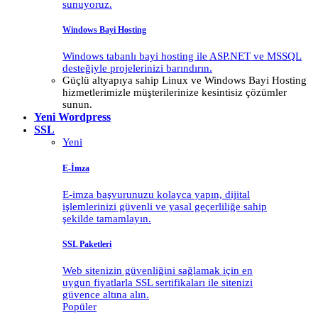
sunuyoruz.
Windows Bayi Hosting
Windows tabanlı bayi hosting ile ASP.NET ve MSSQL
desteğiyle projelerinizi barındırın.
Güçlü altyapıya sahip Linux ve Windows Bayi Hosting
hizmetlerimizle müşterilerinize kesintisiz çözümler
sunun.
Yeni
Wordpress
SSL
Yeni
E-İmza
E-imza başvurunuzu kolayca yapın, dijital
işlemlerinizi güvenli ve yasal geçerliliğe sahip
şekilde tamamlayın.
SSL Paketleri
Web sitenizin güvenliğini sağlamak için en
uygun fiyatlarla SSL sertifikaları ile sitenizi
güvence altına alın.
Popüler