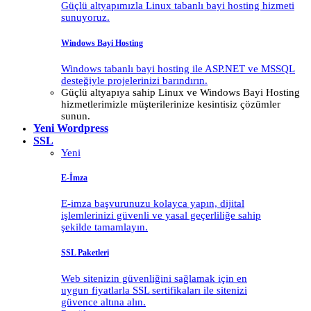
Güçlü altyapımızla Linux tabanlı bayi hosting hizmeti
sunuyoruz.
Windows Bayi Hosting
Windows tabanlı bayi hosting ile ASP.NET ve MSSQL
desteğiyle projelerinizi barındırın.
Güçlü altyapıya sahip Linux ve Windows Bayi Hosting
hizmetlerimizle müşterilerinize kesintisiz çözümler
sunun.
Yeni
Wordpress
SSL
Yeni
E-İmza
E-imza başvurunuzu kolayca yapın, dijital
işlemlerinizi güvenli ve yasal geçerliliğe sahip
şekilde tamamlayın.
SSL Paketleri
Web sitenizin güvenliğini sağlamak için en
uygun fiyatlarla SSL sertifikaları ile sitenizi
güvence altına alın.