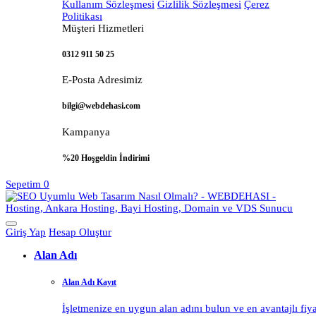
Kullanım Sözleşmesi
Gizlilik Sözleşmesi
Çerez
Politikası
Müşteri Hizmetleri
0312 911 50 25
E-Posta Adresimiz
bilgi@webdehasi.com
Kampanya
%20 Hoşgeldin İndirimi
Sepetim
0
Giriş Yap
Hesap Oluştur
Alan Adı
Alan Adı Kayıt
İşletmenize en uygun alan adını bulun ve en avantajlı fiy