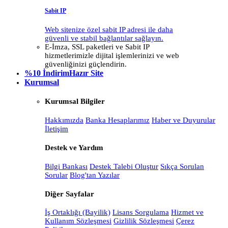
Sabit IP
Web sitenize özel sabit IP adresi ile daha
güvenli ve stabil bağlantılar sağlayın.
E-İmza, SSL paketleri ve Sabit IP
hizmetlerimizle dijital işlemlerinizi ve web
güvenliğinizi güçlendirin.
%10 İndirim
Hazır Site
Kurumsal
Kurumsal Bilgiler
Hakkımızda
Banka Hesaplarımız
Haber ve Duyurular
İletişim
Destek ve Yardım
Bilgi Bankası
Destek Talebi Oluştur
Sıkça Sorulan
Sorular
Blog'tan Yazılar
Diğer Sayfalar
İş Ortaklığı (Bayilik)
Lisans Sorgulama
Hizmet ve
Kullanım Sözleşmesi
Gizlilik Sözleşmesi
Çerez