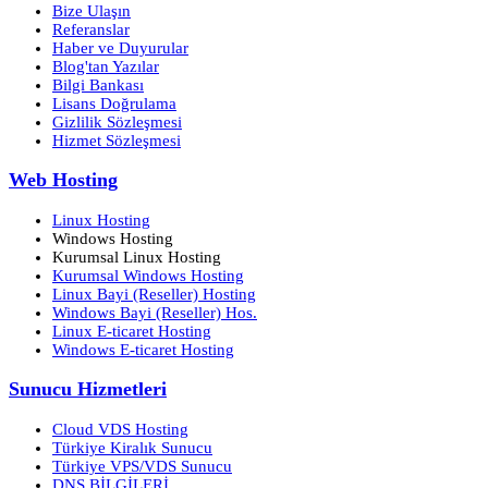
Bize Ulaşın
Referanslar
Haber ve Duyurular
Blog'tan Yazılar
Bilgi Bankası
Lisans Doğrulama
Gizlilik Sözleşmesi
Hizmet Sözleşmesi
Web Hosting
Linux Hosting
Windows Hosting
Kurumsal Linux Hosting
Kurumsal Windows Hosting
Linux Bayi (Reseller) Hosting
Windows Bayi (Reseller) Hos.
Linux E-ticaret Hosting
Windows E-ticaret Hosting
Sunucu Hizmetleri
Cloud VDS Hosting
Türkiye Kiralık Sunucu
Türkiye VPS/VDS Sunucu
DNS BİLGİLERİ