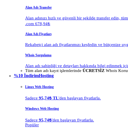
Alan Adı Transfer
Alan adınızı hızlı ve güvenli bir şekilde transfer edin, tü
.com 678,94₺
Alan Adı Fiyatları
Rekabetçi alan adı fiyatlarımızı keşfedin ve bütçenize uy
Whois Sorgulama
Alan adı sahipliği ve detayları hakkında bilgi edinmek içi
Tüm alan adı kayıt işlemlerinde
ÜCRETSİZ
Whois Korum
%10 İndirim
Hosting
Linux Web Hosting
Sadece
95,74₺ TL
'den başlayan fiyatlarla.
Windows Web Hosting
Sadece
95,74₺
'den başlayan fiyatlarla.
Popüler