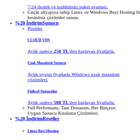
7/24 destek ve taahhütsüz paket avantajı.
Güçlü altyapıya sahip Linux ve Windows Bayi Hosting hiz
kesintisiz çözümler sunun.
%20 İndirim
Sunucu
Popüler
CLOUD VDS
Aylık sadece
250 TL
'den başlayan fiyatlarla.
Uzak Masaüstü Sunucu
Aylık uygun fiyatlarla Windows uzak masaüstü
çözümleri.
Fiziksel Sunucular
Aylık sadece
500 TL
'den başlayan fiyatlarla.
Full Performans, Tam Donanım, Her Bütçeye
Uygun Sunucu Kiralama Çözümleri.
%20 İndirim
Reseller
Linux Bayi Hosting