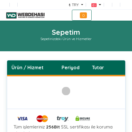
₺ TRY
0
Sepetim
Sepetinizdeki Ürün ve Hizmetler
Ürün / Hizmet
Periyod
Tutar
Tüm işlemleriniz
256Bit
SSL sertifikası ile koruma