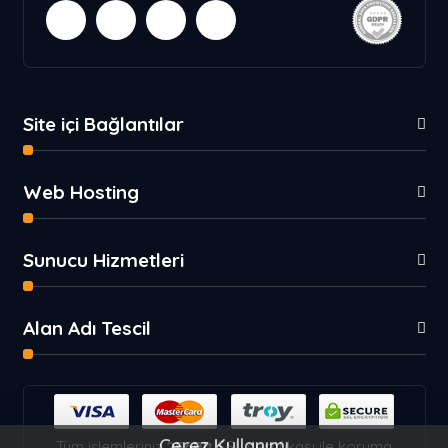
Site içi Bağlantılar
Web Hosting
Sunucu Hizmetleri
Alan Adı Tescil
Çerez Kullanımı
Tüm işlemleriniz
256Bit
SSL sertifikası ile koruma