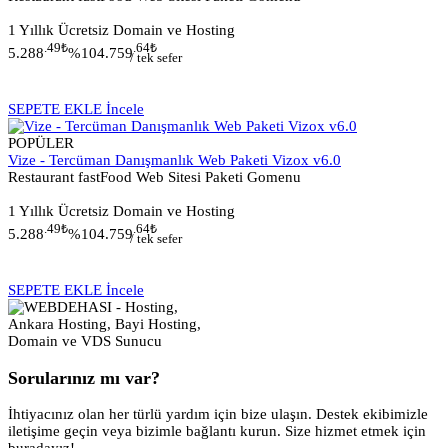
1 Yıllık Ücretsiz Domain ve Hosting
.49
₺
.64
₺
5.288
%10
4.759
/ tek sefer
SEPETE EKLE
İncele
POPÜLER
Vize - Tercüman Danışmanlık Web Paketi Vizox v6.0
Restaurant fastFood Web Sitesi Paketi Gomenu
1 Yıllık Ücretsiz Domain ve Hosting
.49
₺
.64
₺
5.288
%10
4.759
/ tek sefer
SEPETE EKLE
İncele
Sorularınız mı var?
İhtiyacınız olan her türlü yardım için bize ulaşın. Destek ekibimizle
iletişime geçin veya bizimle bağlantı kurun. Size hizmet etmek için