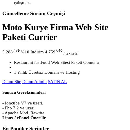
çalışmaz.
Güncelleme Sürüm Geçmişi
Moto Kurye Firma Web Site
Paketi Currier
.49
₺
.64
₺
5.288
%10 İndirim
4.759
/ tek sefer
Restaurant fastFood Web Sitesi Paketi Gomenu
1 Yıllık Ücretsiz Domain ve Hosting
Demo Site
Demo Admin
SATIN AL
Sunucu Gereksinimleri
- Ioncube V7 ve üzeri.
- Php 7.2 ve üzeri.
- Apache Mod_Rewrite
Linux / cPanel Önerilir.
En Popüler Scriptler