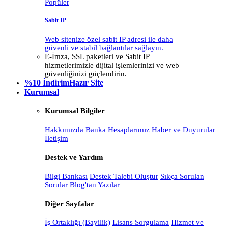
Popüler
Sabit IP
Web sitenize özel sabit IP adresi ile daha
güvenli ve stabil bağlantılar sağlayın.
E-İmza, SSL paketleri ve Sabit IP
hizmetlerimizle dijital işlemlerinizi ve web
güvenliğinizi güçlendirin.
%10 İndirim
Hazır Site
Kurumsal
Kurumsal Bilgiler
Hakkımızda
Banka Hesaplarımız
Haber ve Duyurular
İletişim
Destek ve Yardım
Bilgi Bankası
Destek Talebi Oluştur
Sıkça Sorulan
Sorular
Blog'tan Yazılar
Diğer Sayfalar
İş Ortaklığı (Bayilik)
Lisans Sorgulama
Hizmet ve