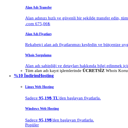
Alan Adı Transfer
Alan adınızı hızlı ve güvenli bir şekilde transfer edin, tü
.com 675,06₺
Alan Adı Fiyatları
Rekabetçi alan adı fiyatlarımızı keşfedin ve bütçenize uy
Whois Sorgulama
Alan adı sahipliği ve detayları hakkında bilgi edinmek içi
Tüm alan adı kayıt işlemlerinde
ÜCRETSİZ
Whois Korum
%10 İndirim
Hosting
Linux Web Hosting
Sadece
95,19₺ TL
'den başlayan fiyatlarla.
Windows Web Hosting
Sadece
95,19₺
'den başlayan fiyatlarla.
Popüler