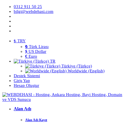
0312 911 50 25
bilgi@webdehasi.com
₺ TRY
₺
Türk Lirası
$
US Dollar
€
Euro
TR
Türkiye (Türkçe)
Worldwide (English)
Destek Sistemi
Giriş Yap
Hesap Oluştur
Alan Adı
Alan Adı Kayıt