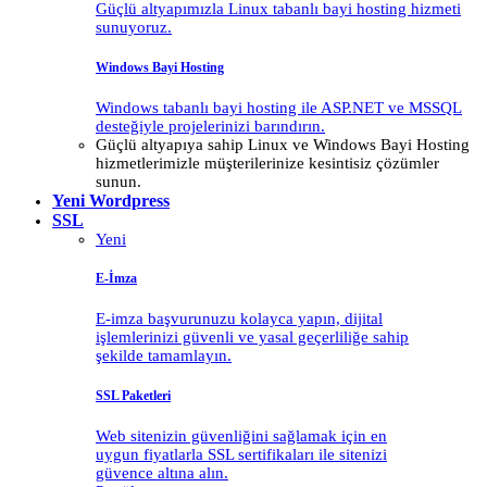
Güçlü altyapımızla Linux tabanlı bayi hosting hizmeti
sunuyoruz.
Windows Bayi Hosting
Windows tabanlı bayi hosting ile ASP.NET ve MSSQL
desteğiyle projelerinizi barındırın.
Güçlü altyapıya sahip Linux ve Windows Bayi Hosting
hizmetlerimizle müşterilerinize kesintisiz çözümler
sunun.
Yeni
Wordpress
SSL
Yeni
E-İmza
E-imza başvurunuzu kolayca yapın, dijital
işlemlerinizi güvenli ve yasal geçerliliğe sahip
şekilde tamamlayın.
SSL Paketleri
Web sitenizin güvenliğini sağlamak için en
uygun fiyatlarla SSL sertifikaları ile sitenizi
güvence altına alın.