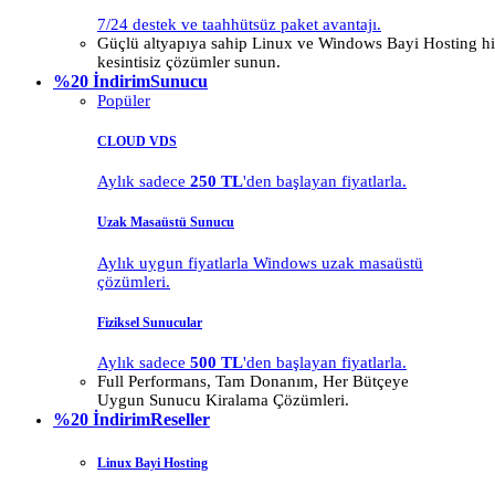
7/24 destek ve taahhütsüz paket avantajı.
Güçlü altyapıya sahip Linux ve Windows Bayi Hosting hiz
kesintisiz çözümler sunun.
%20 İndirim
Sunucu
Popüler
CLOUD VDS
Aylık sadece
250 TL
'den başlayan fiyatlarla.
Uzak Masaüstü Sunucu
Aylık uygun fiyatlarla Windows uzak masaüstü
çözümleri.
Fiziksel Sunucular
Aylık sadece
500 TL
'den başlayan fiyatlarla.
Full Performans, Tam Donanım, Her Bütçeye
Uygun Sunucu Kiralama Çözümleri.
%20 İndirim
Reseller
Linux Bayi Hosting