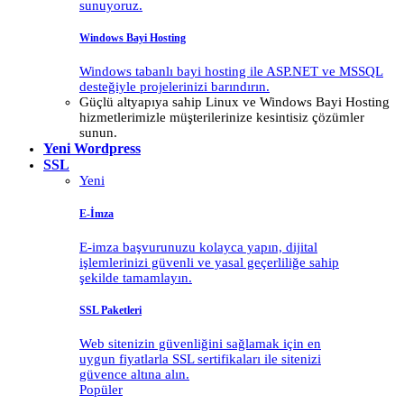
sunuyoruz.
Windows Bayi Hosting
Windows tabanlı bayi hosting ile ASP.NET ve MSSQL
desteğiyle projelerinizi barındırın.
Güçlü altyapıya sahip Linux ve Windows Bayi Hosting
hizmetlerimizle müşterilerinize kesintisiz çözümler
sunun.
Yeni
Wordpress
SSL
Yeni
E-İmza
E-imza başvurunuzu kolayca yapın, dijital
işlemlerinizi güvenli ve yasal geçerliliğe sahip
şekilde tamamlayın.
SSL Paketleri
Web sitenizin güvenliğini sağlamak için en
uygun fiyatlarla SSL sertifikaları ile sitenizi
güvence altına alın.
Popüler