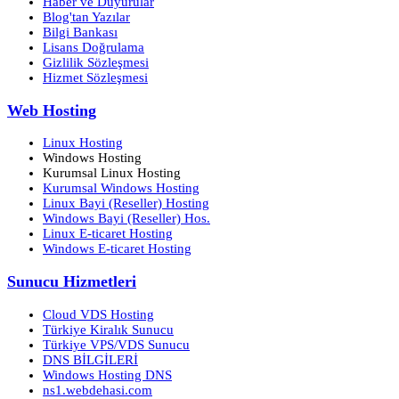
Haber ve Duyurular
Blog'tan Yazılar
Bilgi Bankası
Lisans Doğrulama
Gizlilik Sözleşmesi
Hizmet Sözleşmesi
Web Hosting
Linux Hosting
Windows Hosting
Kurumsal Linux Hosting
Kurumsal Windows Hosting
Linux Bayi (Reseller) Hosting
Windows Bayi (Reseller) Hos.
Linux E-ticaret Hosting
Windows E-ticaret Hosting
Sunucu Hizmetleri
Cloud VDS Hosting
Türkiye Kiralık Sunucu
Türkiye VPS/VDS Sunucu
DNS BİLGİLERİ
Windows Hosting DNS
ns1.webdehasi.com