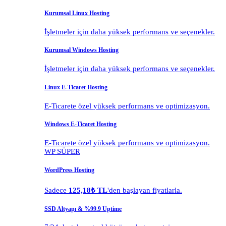
Kurumsal Linux Hosting
İşletmeler için daha yüksek performans ve seçenekler.
Kurumsal Windows Hosting
İşletmeler için daha yüksek performans ve seçenekler.
Linux E-Ticaret Hosting
E-Ticarete özel yüksek performans ve optimizasyon.
Windows E-Ticaret Hosting
E-Ticarete özel yüksek performans ve optimizasyon.
WP SÜPER
WordPress Hosting
Sadece
125,18₺ TL
'den başlayan fiyatlarla.
SSD Altyapı & %99.9 Uptime