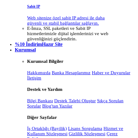
Sabit IP
Web sitenize özel sabit IP adresi ile daha
güvenli ve stabil bağlantılar sağlayın.
E-İmza, SSL paketleri ve Sabit IP
hizmetlerimizle dijital işlemlerinizi ve web
güvenliğinizi güçlendirin.
%10 İndirim
Hazır Site
Kurumsal
Kurumsal Bilgiler
Hakkımızda
Banka Hesaplarımız
Haber ve Duyurular
İletişim
Destek ve Yardım
Bilgi Bankası
Destek Talebi Oluştur
Sıkça Sorulan
Sorular
Blog'tan Yazılar
Diğer Sayfalar
İş Ortaklığı (Bayilik)
Lisans Sorgulama
Hizmet ve
Kullanım Sözleşmesi
Gizlilik Sözleşmesi
Çerez