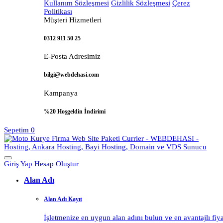
Kullanım Sözleşmesi
Gizlilik Sözleşmesi
Çerez
Politikası
Müşteri Hizmetleri
0312 911 50 25
E-Posta Adresimiz
bilgi@webdehasi.com
Kampanya
%20 Hoşgeldin İndirimi
Sepetim
0
Giriş Yap
Hesap Oluştur
Alan Adı
Alan Adı Kayıt
İşletmenize en uygun alan adını bulun ve en avantajlı fiy