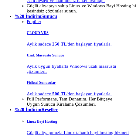
7/24 destek ve taahhütsüz paket avantajı.
Güçlü altyapıya sahip Linux ve Windows Bayi Hosting hiz
kesintisiz çözümler sunun.
%20 İndirim
Sunucu
Popüler
CLOUD VDS
Aylık sadece
250 TL
'den başlayan fiyatlarla.
Uzak Masaüstü Sunucu
Aylık uygun fiyatlarla Windows uzak masaüstü
çözümleri.
Fiziksel Sunucular
Aylık sadece
500 TL
'den başlayan fiyatlarla.
Full Performans, Tam Donanım, Her Bütçeye
Uygun Sunucu Kiralama Çözümleri.
%20 İndirim
Reseller
Linux Bayi Hosting
Güçlü altyapımızla Linux tabanlı bayi hosting hizmeti