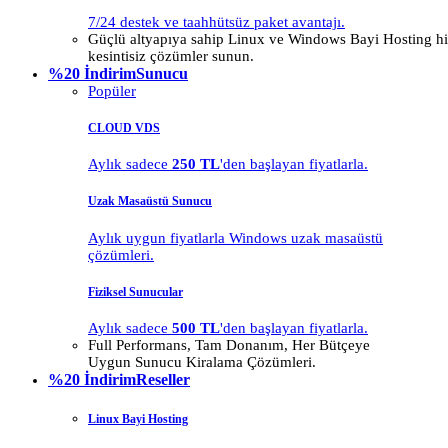
7/24 destek ve taahhütsüz paket avantajı.
Güçlü altyapıya sahip Linux ve Windows Bayi Hosting hiz
kesintisiz çözümler sunun.
%20 İndirim
Sunucu
Popüler
CLOUD VDS
Aylık sadece
250 TL
'den başlayan fiyatlarla.
Uzak Masaüstü Sunucu
Aylık uygun fiyatlarla Windows uzak masaüstü
çözümleri.
Fiziksel Sunucular
Aylık sadece
500 TL
'den başlayan fiyatlarla.
Full Performans, Tam Donanım, Her Bütçeye
Uygun Sunucu Kiralama Çözümleri.
%20 İndirim
Reseller
Linux Bayi Hosting