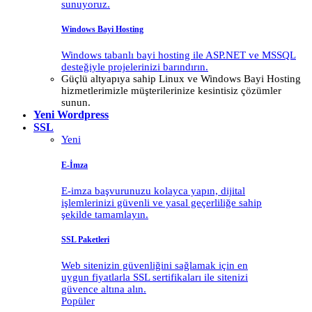
sunuyoruz.
Windows Bayi Hosting
Windows tabanlı bayi hosting ile ASP.NET ve MSSQL
desteğiyle projelerinizi barındırın.
Güçlü altyapıya sahip Linux ve Windows Bayi Hosting
hizmetlerimizle müşterilerinize kesintisiz çözümler
sunun.
Yeni
Wordpress
SSL
Yeni
E-İmza
E-imza başvurunuzu kolayca yapın, dijital
işlemlerinizi güvenli ve yasal geçerliliğe sahip
şekilde tamamlayın.
SSL Paketleri
Web sitenizin güvenliğini sağlamak için en
uygun fiyatlarla SSL sertifikaları ile sitenizi
güvence altına alın.
Popüler