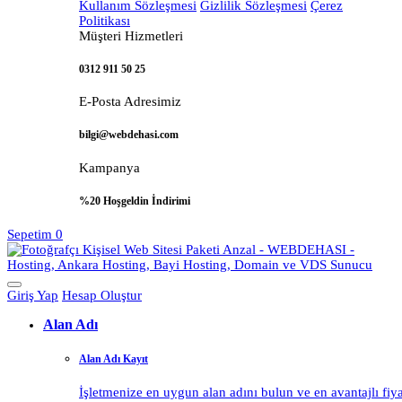
Kullanım Sözleşmesi
Gizlilik Sözleşmesi
Çerez
Politikası
Müşteri Hizmetleri
0312 911 50 25
E-Posta Adresimiz
bilgi@webdehasi.com
Kampanya
%20 Hoşgeldin İndirimi
Sepetim
0
Giriş Yap
Hesap Oluştur
Alan Adı
Alan Adı Kayıt
İşletmenize en uygun alan adını bulun ve en avantajlı fiy