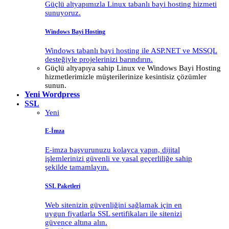
Güçlü altyapımızla Linux tabanlı bayi hosting hizmeti
sunuyoruz.
Windows Bayi Hosting
Windows tabanlı bayi hosting ile ASP.NET ve MSSQL
desteğiyle projelerinizi barındırın.
Güçlü altyapıya sahip Linux ve Windows Bayi Hosting
hizmetlerimizle müşterilerinize kesintisiz çözümler
sunun.
Yeni
Wordpress
SSL
Yeni
E-İmza
E-imza başvurunuzu kolayca yapın, dijital
işlemlerinizi güvenli ve yasal geçerliliğe sahip
şekilde tamamlayın.
SSL Paketleri
Web sitenizin güvenliğini sağlamak için en
uygun fiyatlarla SSL sertifikaları ile sitenizi
güvence altına alın.