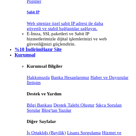
Popüler
Sabit IP
Web sitenize özel sabit IP adresi ile daha
güvenli ve stabil bağlantılar sağlayın.
E-İmza, SSL paketleri ve Sabit IP
hizmetlerimizle dijital işlemlerinizi ve web
güvenliğinizi güçlendirin.
%10 İndirim
Hazır Site
Kurumsal
Kurumsal Bilgiler
Hakkımızda
Banka Hesaplarımız
Haber ve Duyurular
İletişim
Destek ve Yardım
Bilgi Bankası
Destek Talebi Oluştur
Sıkça Sorulan
Sorular
Blog'tan Yazılar
Diğer Sayfalar
İş Ortaklığı (Bayilik)
Lisans Sorgulama
Hizmet ve