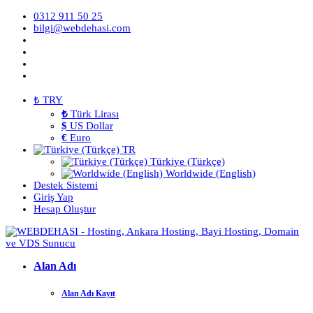
0312 911 50 25
bilgi@webdehasi.com
₺ TRY
₺
Türk Lirası
$
US Dollar
€
Euro
TR
Türkiye (Türkçe)
Worldwide (English)
Destek Sistemi
Giriş Yap
Hesap Oluştur
Alan Adı
Alan Adı Kayıt