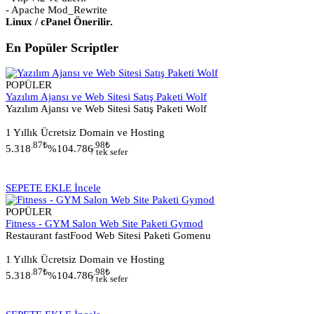
- Apache Mod_Rewrite
Linux / cPanel Önerilir.
En Popüler Scriptler
POPÜLER
Yazılım Ajansı ve Web Sitesi Satış Paketi Wolf
Yazılım Ajansı ve Web Sitesi Satış Paketi Wolf
1 Yıllık Ücretsiz Domain ve Hosting
.87
₺
.98
₺
5.318
%10
4.786
/ tek sefer
SEPETE EKLE
İncele
POPÜLER
Fitness - GYM Salon Web Site Paketi Gymod
Restaurant fastFood Web Sitesi Paketi Gomenu
1 Yıllık Ücretsiz Domain ve Hosting
.87
₺
.98
₺
5.318
%10
4.786
/ tek sefer