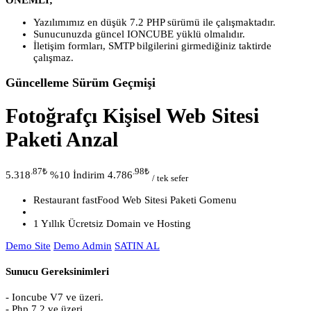
Yazılımımız en düşük 7.2 PHP sürümü ile çalışmaktadır.
Sunucunuzda güncel IONCUBE yüklü olmalıdır.
İletişim formları, SMTP bilgilerini girmediğiniz taktirde
çalışmaz.
Güncelleme Sürüm Geçmişi
Fotoğrafçı Kişisel Web Sitesi
Paketi Anzal
.87
₺
.98
₺
5.318
%10 İndirim
4.786
/ tek sefer
Restaurant fastFood Web Sitesi Paketi Gomenu
1 Yıllık Ücretsiz Domain ve Hosting
Demo Site
Demo Admin
SATIN AL
Sunucu Gereksinimleri
- Ioncube V7 ve üzeri.
- Php 7.2 ve üzeri.