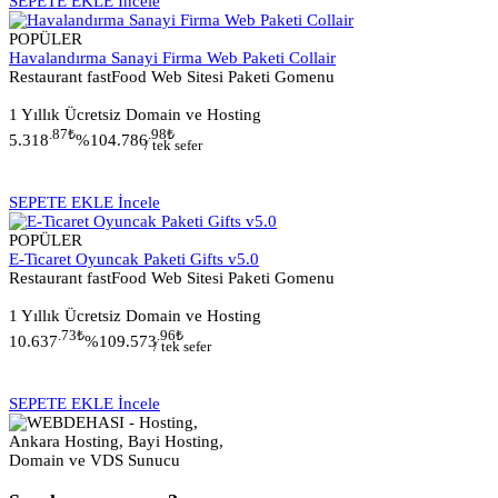
SEPETE EKLE
İncele
POPÜLER
Havalandırma Sanayi Firma Web Paketi Collair
Restaurant fastFood Web Sitesi Paketi Gomenu
1 Yıllık Ücretsiz Domain ve Hosting
.87
₺
.98
₺
5.318
%10
4.786
/ tek sefer
SEPETE EKLE
İncele
POPÜLER
E-Ticaret Oyuncak Paketi Gifts v5.0
Restaurant fastFood Web Sitesi Paketi Gomenu
1 Yıllık Ücretsiz Domain ve Hosting
.73
₺
.96
₺
10.637
%10
9.573
/ tek sefer
SEPETE EKLE
İncele