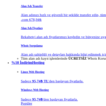
Alan Adı Transfer
Alan adınızı hızlı ve güvenli bir şekilde transfer edin, tü
.com 678,94₺
Alan Adı Fiyatları
Rekabetçi alan adı fiyatlarımızı keşfedin ve bütçenize uy
Whois Sorgulama
Alan adı sahipliği ve detayları hakkında bilgi edinmek içi
Tüm alan adı kayıt işlemlerinde
ÜCRETSİZ
Whois Korum
%10 İndirim
Hosting
Linux Web Hosting
Sadece
95,74₺ TL
'den başlayan fiyatlarla.
Windows Web Hosting
Sadece
95,74₺
'den başlayan fiyatlarla.
Popüler