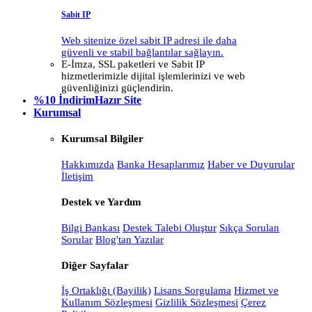
Sabit IP
Web sitenize özel sabit IP adresi ile daha
güvenli ve stabil bağlantılar sağlayın.
E-İmza, SSL paketleri ve Sabit IP
hizmetlerimizle dijital işlemlerinizi ve web
güvenliğinizi güçlendirin.
%10 İndirim
Hazır Site
Kurumsal
Kurumsal Bilgiler
Hakkımızda
Banka Hesaplarımız
Haber ve Duyurular
İletişim
Destek ve Yardım
Bilgi Bankası
Destek Talebi Oluştur
Sıkça Sorulan
Sorular
Blog'tan Yazılar
Diğer Sayfalar
İş Ortaklığı (Bayilik)
Lisans Sorgulama
Hizmet ve
Kullanım Sözleşmesi
Gizlilik Sözleşmesi
Çerez