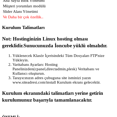
Ana Sayfa Blok Yönetimi
Müşteri yorumları modülü
Slider Alanı Yönetimi
Ve Daha bir çok özellik..
Kurulum Talimatları
Not:
Hostinginizin Linux hosting olması
gereklidir.Sunucunuzda İoncube yüklü olmalıdır.
Yüklenecek Klasör İçerisindeki Tüm Dosyaları FTP'nize
Yükleyin.
Varitabanı Ayarları: Hosting
Panelinizden(cpanel,directadmin,plesk) Veritabanı ve
Kullanıcı oluşturun.
Tarayıcınızın adres çubuguna site isminizi yazın
www.siteadresi.com/install
Kurulum ekranı gelecektir.
Kurulum ekranındaki talimatları yerine getirin
kurulumunuz başarıyla tamamlanacaktır.
ÖNEMLİ;