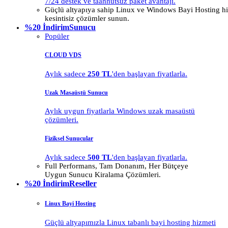
7/24 destek ve taahhütsüz paket avantajı.
Güçlü altyapıya sahip Linux ve Windows Bayi Hosting hiz
kesintisiz çözümler sunun.
%20 İndirim
Sunucu
Popüler
CLOUD VDS
Aylık sadece
250 TL
'den başlayan fiyatlarla.
Uzak Masaüstü Sunucu
Aylık uygun fiyatlarla Windows uzak masaüstü
çözümleri.
Fiziksel Sunucular
Aylık sadece
500 TL
'den başlayan fiyatlarla.
Full Performans, Tam Donanım, Her Bütçeye
Uygun Sunucu Kiralama Çözümleri.
%20 İndirim
Reseller
Linux Bayi Hosting
Güçlü altyapımızla Linux tabanlı bayi hosting hizmeti