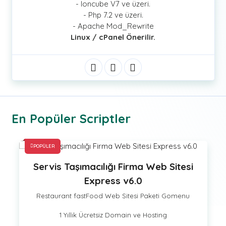
- Ioncube V7 ve üzeri.
- Php 7.2 ve üzeri.
- Apache Mod_Rewrite
Linux / cPanel Önerilir.
En Popüler Scriptler
POPÜLER
acılığı Firma Web Sitesi
E-Ticaret Elektroni
xpress v6.0
Restaurant fastFood We
Food Web Sitesi Paketi Gomenu
1 Yıllık Ücretsiz
cretsiz Domain ve Hosting
10.571
.94