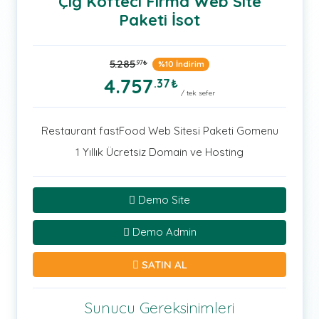
Çiğ Köfteci Firma Web Site
Paketi İsot
5.285
.97
₺
%10 İndirim
4.757
.37
₺
/ tek sefer
Restaurant fastFood Web Sitesi Paketi Gomenu
1 Yıllık Ücretsiz Domain ve Hosting
Demo Site
Demo Admin
SATIN AL
Sunucu Gereksinimleri