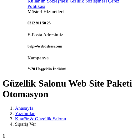
Kullanım Sözleşmesi
Gizlilik Sözleşmesi
Çerez
Politikası
Müşteri Hizmetleri
0312 911 50 25
E-Posta Adresimiz
bilgi@webdehasi.com
Kampanya
%20 Hoşgeldin İndirimi
Güzellik Salonu Web Site Paketi
Otomasyon
Anasayfa
Yazılımlar
Kuaför & Güzellik Salonu
Sipariş Ver
1