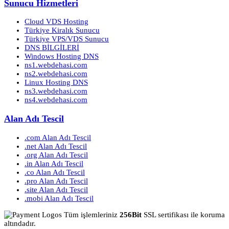
Sunucu Hizmetleri
Cloud VDS Hosting
Türkiye Kiralık Sunucu
Türkiye VPS/VDS Sunucu
DNS BİLGİLERİ
Windows Hosting DNS
ns1.webdehasi.com
ns2.webdehasi.com
Linux Hosting DNS
ns3.webdehasi.com
ns4.webdehasi.com
Alan Adı Tescil
.com Alan Adı Tescil
.net Alan Adı Tescil
.org Alan Adı Tescil
.in Alan Adı Tescil
.co Alan Adı Tescil
.pro Alan Adı Tescil
.site Alan Adı Tescil
.mobi Alan Adı Tescil
Tüm işlemleriniz
256Bit
SSL sertifikası ile koruma
altındadır.