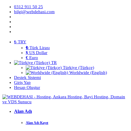
0312 911 50 25
bilgi@webdehasi.com
₺ TRY
₺
Türk Lirası
$
US Dollar
€
Euro
TR
Türkiye (Türkçe)
Worldwide (English)
Destek Sistemi
Giriş Yap
Hesap Oluştur
Alan Adı
Alan Adı Kayıt