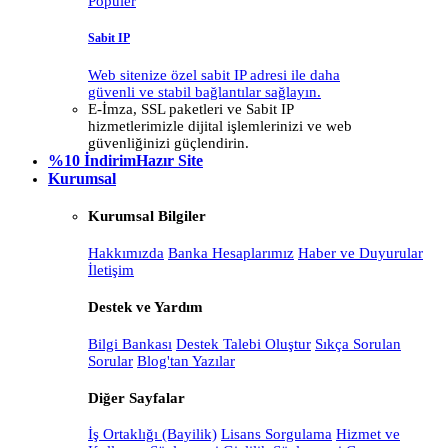
Popüler
Sabit IP
Web sitenize özel sabit IP adresi ile daha
güvenli ve stabil bağlantılar sağlayın.
E-İmza, SSL paketleri ve Sabit IP
hizmetlerimizle dijital işlemlerinizi ve web
güvenliğinizi güçlendirin.
%10 İndirim
Hazır Site
Kurumsal
Kurumsal Bilgiler
Hakkımızda
Banka Hesaplarımız
Haber ve Duyurular
İletişim
Destek ve Yardım
Bilgi Bankası
Destek Talebi Oluştur
Sıkça Sorulan
Sorular
Blog'tan Yazılar
Diğer Sayfalar
İş Ortaklığı (Bayilik)
Lisans Sorgulama
Hizmet ve