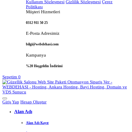
Kullanım Sözleşmesi
Gizlilik Sözleşmesi
Çerez
Politikası
Müşteri Hizmetleri
0312 911 50 25
E-Posta Adresimiz
bilgi@webdehasi.com
Kampanya
%20 Hoşgeldin İndirimi
Sepetim
0
Giriş Yap
Hesap Oluştur
Alan Adı
Alan Adı Kayıt