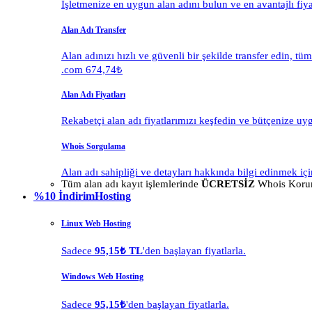
İşletmenize en uygun alan adını bulun ve en avantajlı fiy
Alan Adı Transfer
Alan adınızı hızlı ve güvenli bir şekilde transfer edin, tü
.com 674,74₺
Alan Adı Fiyatları
Rekabetçi alan adı fiyatlarımızı keşfedin ve bütçenize uy
Whois Sorgulama
Alan adı sahipliği ve detayları hakkında bilgi edinmek içi
Tüm alan adı kayıt işlemlerinde
ÜCRETSİZ
Whois Korum
%10 İndirim
Hosting
Linux Web Hosting
Sadece
95,15₺ TL
'den başlayan fiyatlarla.
Windows Web Hosting
Sadece
95,15₺
'den başlayan fiyatlarla.