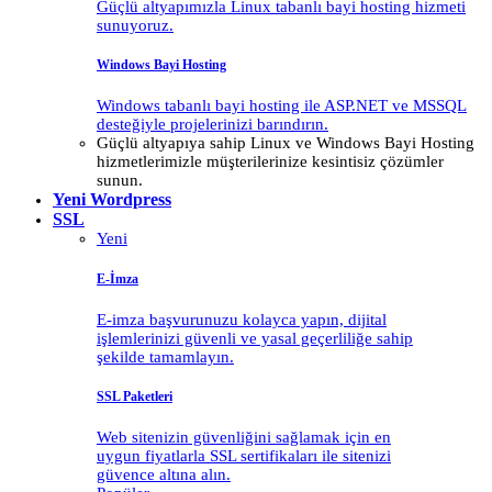
Güçlü altyapımızla Linux tabanlı bayi hosting hizmeti
sunuyoruz.
Windows Bayi Hosting
Windows tabanlı bayi hosting ile ASP.NET ve MSSQL
desteğiyle projelerinizi barındırın.
Güçlü altyapıya sahip Linux ve Windows Bayi Hosting
hizmetlerimizle müşterilerinize kesintisiz çözümler
sunun.
Yeni
Wordpress
SSL
Yeni
E-İmza
E-imza başvurunuzu kolayca yapın, dijital
işlemlerinizi güvenli ve yasal geçerliliğe sahip
şekilde tamamlayın.
SSL Paketleri
Web sitenizin güvenliğini sağlamak için en
uygun fiyatlarla SSL sertifikaları ile sitenizi
güvence altına alın.