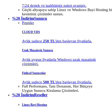
7/24 destek ve taahhütsüz paket avantajı.
Güçlü altyapıya sahip Linux ve Windows Bayi Hosting hiz
kesintisiz çözümler sunun.
%20 İndirim
Sunucu
Popüler
CLOUD VDS
Aylık sadece
250 TL
'den başlayan fiyatlarla.
Uzak Masaüstü Sunucu
Aylık uygun fiyatlarla Windows uzak masaüstü
çözümleri.
Fiziksel Sunucular
Aylık sadece
500 TL
'den başlayan fiyatlarla.
Full Performans, Tam Donanım, Her Bütçeye
Uygun Sunucu Kiralama Çözümleri.
%20 İndirim
Reseller
Linux Bayi Hosting