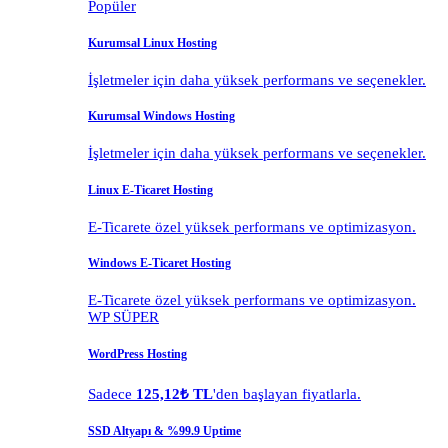
Popüler
Kurumsal Linux Hosting
İşletmeler için daha yüksek performans ve seçenekler.
Kurumsal Windows Hosting
İşletmeler için daha yüksek performans ve seçenekler.
Linux E-Ticaret Hosting
E-Ticarete özel yüksek performans ve optimizasyon.
Windows E-Ticaret Hosting
E-Ticarete özel yüksek performans ve optimizasyon.
WP SÜPER
WordPress Hosting
Sadece
125,12₺ TL
'den başlayan fiyatlarla.
SSD Altyapı & %99.9 Uptime