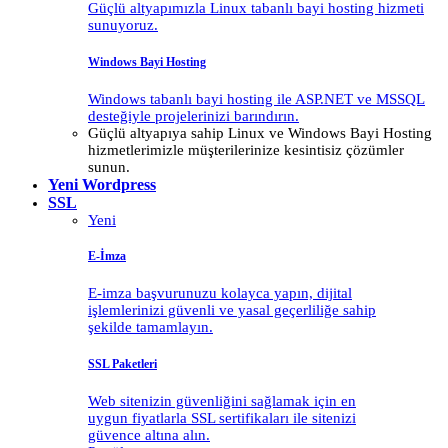
Güçlü altyapımızla Linux tabanlı bayi hosting hizmeti
sunuyoruz.
Windows Bayi Hosting
Windows tabanlı bayi hosting ile ASP.NET ve MSSQL
desteğiyle projelerinizi barındırın.
Güçlü altyapıya sahip Linux ve Windows Bayi Hosting
hizmetlerimizle müşterilerinize kesintisiz çözümler
sunun.
Yeni
Wordpress
SSL
Yeni
E-İmza
E-imza başvurunuzu kolayca yapın, dijital
işlemlerinizi güvenli ve yasal geçerliliğe sahip
şekilde tamamlayın.
SSL Paketleri
Web sitenizin güvenliğini sağlamak için en
uygun fiyatlarla SSL sertifikaları ile sitenizi
güvence altına alın.