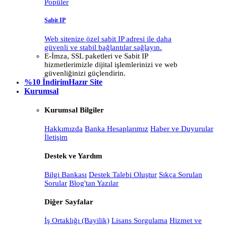
Popüler
Sabit IP
Web sitenize özel sabit IP adresi ile daha
güvenli ve stabil bağlantılar sağlayın.
E-İmza, SSL paketleri ve Sabit IP
hizmetlerimizle dijital işlemlerinizi ve web
güvenliğinizi güçlendirin.
%10 İndirim
Hazır Site
Kurumsal
Kurumsal Bilgiler
Hakkımızda
Banka Hesaplarımız
Haber ve Duyurular
İletişim
Destek ve Yardım
Bilgi Bankası
Destek Talebi Oluştur
Sıkça Sorulan
Sorular
Blog'tan Yazılar
Diğer Sayfalar
İş Ortaklığı (Bayilik)
Lisans Sorgulama
Hizmet ve