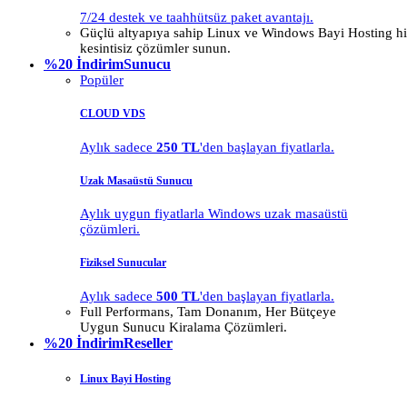
7/24 destek ve taahhütsüz paket avantajı.
Güçlü altyapıya sahip Linux ve Windows Bayi Hosting hiz
kesintisiz çözümler sunun.
%20 İndirim
Sunucu
Popüler
CLOUD VDS
Aylık sadece
250 TL
'den başlayan fiyatlarla.
Uzak Masaüstü Sunucu
Aylık uygun fiyatlarla Windows uzak masaüstü
çözümleri.
Fiziksel Sunucular
Aylık sadece
500 TL
'den başlayan fiyatlarla.
Full Performans, Tam Donanım, Her Bütçeye
Uygun Sunucu Kiralama Çözümleri.
%20 İndirim
Reseller
Linux Bayi Hosting