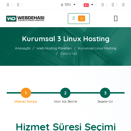
₺ TRY
0
Kurumsal 3 Linux Hosting
Anasayfa
Web Hosting Paketleri
Kurumsal Linux Hosting
Sipariş Ver
1
2
3
Hizmet Süresi
Alan Adı Belirle
Sepete Git
Hizmet Süresi Seçimi